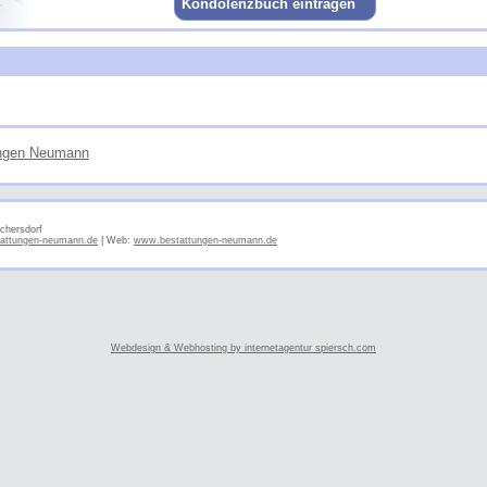
Kondolenzbuch eintragen
ungen Neumann
chersdorf
attungen-neumann.de
| Web:
www.bestattungen-neumann.de
Webdesign & Webhosting by internetagentur spiersch.com