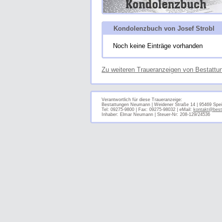
Kondolenzbuch von Josef Strobl
Noch keine Einträge vorhanden
Zu weiteren Traueranzeigen von Bestatt
Verantwortlich für diese Traueranzeige:
Bestattungen Neumann | Weidener Straße 14 | 95469 Spei
Tel: 09275-9800 | Fax: 09275-98032 | eMail:
kontakt@best
Inhaber: Elmar Neumann | Steuer-Nr: 208-129/24536