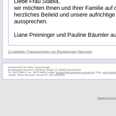
Liebe Frau Stabla,
wir möchten Ihnen und Ihrer Familie au
herzliches Beileid und unsere aufrichtig
aussprechen.
Liane Preininger und Pauline Bäumler 
Zu weiteren Traueranzeigen von Bestattungen Neumann
Verantwortlich für diese Traueranzeige:
Bestattungen Neumann | Weidener Straße 14 | 95469 Speichersdorf
Tel: 09275-9800 | Fax: 09275-98032 | eMail:
kontakt@bestattungen-neumann.de
| Web:
www.bestat
Inhaber: Elmar Neumann | Steuer-Nr: 208-129/24536
Webdesign & Web